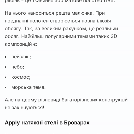
рівень – це тканинне або матове полотно ПВХ.
На нього наноситься решта малюнка. При
поєднанні полотен створюється повна ілюзія
обсягу. Так, за великим рахунком, це реальний
обсяг. Найбільш популярними темами таких 3D
композицій є:
пейзажі;
небо;
космос;
морська тема.
Але на цьому різновиді багаторівневих конструкцій
не закінчуються!
Apply натяжні стелі в Броварах