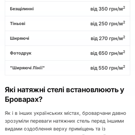
2
від 350 грн/м
Безщілинні
2
від 250 грн/м
Тіньові
2
від 270 грн/м
Ширяючі
2
від 650 грн/м
Фотодрук
2
від 550 грн/м
"Ширяючі Лінії"
Які натяжні стелі встановлюють у
Броварах?
Як і в інших українських містах, броварчани давно
зрозуміли переваги натяжних стель перед іншими
видами оздоблення верху приміщень та із