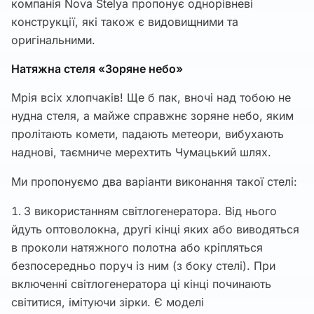
компанія Nova Stelya пропонує однорівневі
конструкції, які також є видовищними та
оригінальними.
Натяжна стеля «Зоряне небо»
Мрія всіх хлопчаків! Ще б пак, вночі над тобою не
нудна стеля, а майже справжнє зоряне небо, яким
пролітають комети, падають метеори, вибухають
наднові, таємниче мерехтить Чумацький шлях.
Ми пропонуємо два варіанти виконання такої стелі:
З використанням світлогенератора. Від нього
йдуть оптоволокна, другі кінці яких або виводяться
в проколи натяжного полотна або кріпляться
безпосередньо поруч із ним (з боку стелі). При
включенні світлогенератора ці кінці починають
світитися, імітуючи зірки. Є моделі