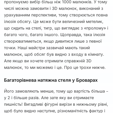
пропонуємо вибір більш ніж 1000 малюнків. У тому
числі можна замовити і 3D малюнок, виконаний з
урахуванням перспективи, тому створюється повна
ілюзія обсягу. Це може бути величезний метелик,
що сидить на стелі, тигр, що виглядає з «пролому» і
багато чого, багато іншого. Щоправда, така ілюзія
створюватиметься, якщо дивитися лише з певної
точки. Наші майстри зазвичай мають такий
малюнок, щоб обсяг був видно з входу в кімнату.
Але якщо ви хочете отримати справжній 3D
малюнок, то ми можемо і це. Про це трохи нижче.
Багаторівнева натяжна стеля у Броварах
Його замовляють менше, тому що вартість більша –
у 2 і більше разів. Але зате яку ви отримаєте
пишність! Вигадливі фігурні вирізи в нижньому рівні,
щоб було видно наступне, різноманітність фактур і