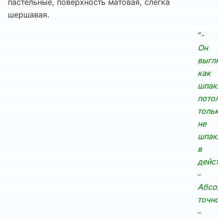
пастельные, поверхность матовая, слегка
шершавая.
“-
Он
выгл
как
шпак
пото
толь
не
шпак
в
дейс
–
Абсо
точно
–