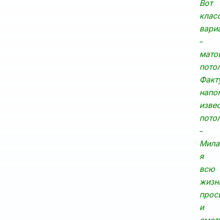
Вот
клас
вари
–
мато
пото
Факт
напо
изве
пото
–
Мила
я
всю
жизн
прос
и