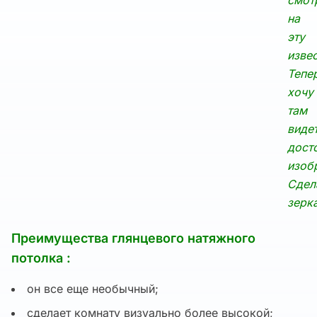
смот
на
эту
извес
Тепе
хочу
там
виде
дост
изоб
Сдел
зерк
Преимущества глянцевого натяжного
потолка :
он все еще необычный;
сделает комнату визуально более высокой;